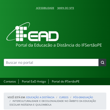
Pular para o conteúdo
ACESSIBILIDADE
MAPA DO SITE
Educação a Distância
Contatos
Portal EaD Antigo
Portal do IFSertãoPE
VOCÊ ESTÁ EM:
EDUCAÇÃO A DISTÂNCIA
CURSOS
PÓS-GRADUAÇÃO
INTERCULTURALIDADE E DECOLONIALIDADE NO ÂMBITO DA EDUCAÇÃO
ESCOLAR INDÍGENA E QUILOMBOLA