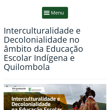
Início da navegação
Mostrar
Menu
Interculturalidade e
Fim da navegação
Início do conteúdo
Decolonialidade no
âmbito da Educação
Escolar Indígena e
Quilombola