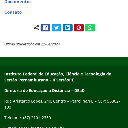
Documentos
Contato
Facebook
Twitter
LinkedIn
Pinterest
WhatsApp
Compartilhar conteúdo:
Última atualização em 22/04/2024
Início do rodapé
Fim do conteúdo
Endereço
Instituto Federal de Educação, Ciência e Tecnologia do
Sertão Pernambucano – IFSertãoPE
Diretoria de Educação a Distância – DEaD
Rua Aristarco Lopes, 240, Centro – Petrolina/PE – CEP: 56302-
100
Telefone: (87) 2101-2350