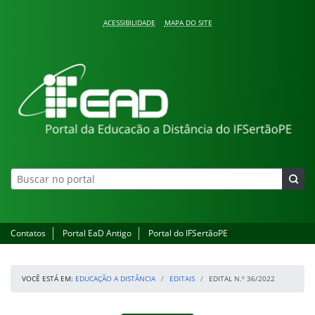
Pular para o conteúdo
ACESSIBILIDADE
MAPA DO SITE
Educação a Distância
Contatos
Portal EaD Antigo
Portal do IFSertãoPE
VOCÊ ESTÁ EM:
EDUCAÇÃO A DISTÂNCIA
EDITAIS
EDITAL N.º 36/2022