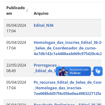
Publicado
em
Arquivo
05/04/2024
Edital_N36
17:04
05/04/2024
Homologao_das_inscries_Edital_36-202
17:04
_Seleo_de_Coordenador_de_curso-
4a7db142c1a4488aab669c975420c4c2
22/05/2024
Prorrogacao_-
08:49
_Edital_de_Selecao_de_Coordenador_d
05/04/2024
Ps_recursos_Edital_de_Seleo_de_Coord
17:04
_Homologao_das_inscries-
7ae068bdd57f4c05be0ea498322712fa