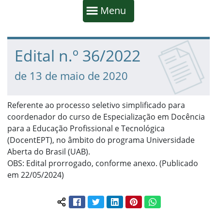
Início da navegação
Mostrar
Menu
Fim da navegação
Início do conteúdo
Edital n.º 36/2022
de 13 de maio de 2020
Referente ao processo seletivo simplificado para
coordenador do curso de Especialização em Docência
para a Educação Profissional e Tecnológica
(DocentEPT), no âmbito do programa Universidade
Aberta do Brasil (UAB).
OBS: Edital prorrogado, conforme anexo. (Publicado
em 22/05/2024)
Facebook
Twitter
LinkedIn
Pinterest
WhatsApp
Compartilhar conteúdo: