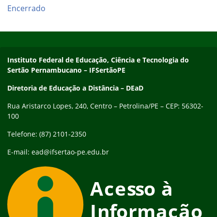
Encerrado
Início do rodapé
Fim do conteúdo
Endereço
Instituto Federal de Educação, Ciência e Tecnologia do
Sertão Pernambucano – IFSertãoPE
Diretoria de Educação a Distância – DEaD
Rua Aristarco Lopes, 240, Centro – Petrolina/PE – CEP: 56302-
100
Telefone: (87) 2101-2350
E-mail: ead@ifsertao-pe.edu.br