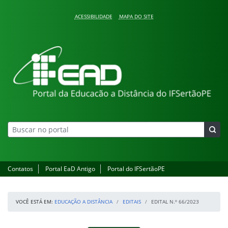
Pular para o conteúdo
ACESSIBILIDADE
MAPA DO SITE
Educação a Distância
Contatos
Portal EaD Antigo
Portal do IFSertãoPE
VOCÊ ESTÁ EM:
EDUCAÇÃO A DISTÂNCIA
EDITAIS
EDITAL N.º 66/2023