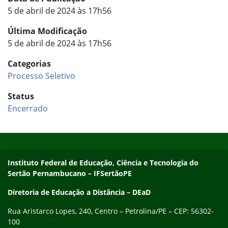
5 de abril de 2024 às 17h56
Última Modificação
5 de abril de 2024 às 17h56
Categorias
Processo Seletivo
Status
Encerrado
Início do rodapé
Fim do conteúdo
Endereço
Instituto Federal de Educação, Ciência e Tecnologia do
Sertão Pernambucano – IFSertãoPE
Diretoria de Educação a Distância – DEaD
Rua Aristarco Lopes, 240, Centro – Petrolina/PE – CEP: 56302-
100