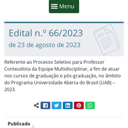
Início da navegação
Mostrar
Menu
Fim da navegação
Início do conteúdo
Edital n.º 66/2023
de 23 de agosto de 2023
Referente ao Processo Seletivo para Professor
Conteudista da Equipe Multidisciplinar, a fim de atuar
nos cursos de graduação e pós-graduação, no âmbito
do Programa Universidade Aberta do Brasil (UAB) –
2023.
Facebook
Twitter
LinkedIn
Pinterest
WhatsApp
Compartilhar conteúdo:
Publicado