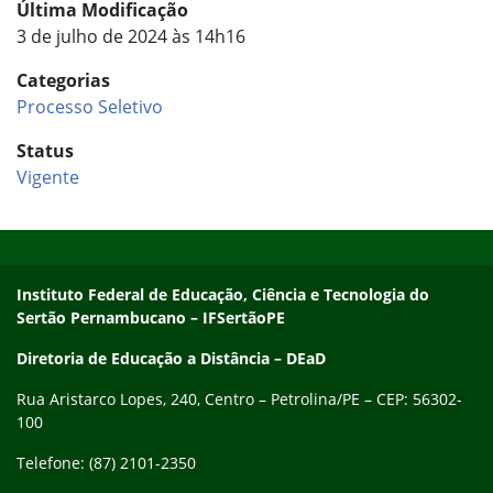
Última Modificação
3 de julho de 2024 às 14h16
Categorias
Processo Seletivo
Status
Vigente
Início do rodapé
Fim do conteúdo
Endereço
Instituto Federal de Educação, Ciência e Tecnologia do
Sertão Pernambucano – IFSertãoPE
Diretoria de Educação a Distância – DEaD
Rua Aristarco Lopes, 240, Centro – Petrolina/PE – CEP: 56302-
100
Telefone: (87) 2101-2350