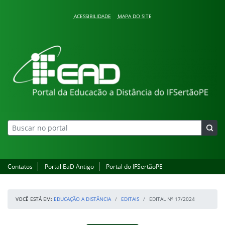
Pular para o conteúdo
ACESSIBILIDADE
MAPA DO SITE
Educação a Distância
Contatos
Portal EaD Antigo
Portal do IFSertãoPE
VOCÊ ESTÁ EM:
EDUCAÇÃO A DISTÂNCIA
EDITAIS
EDITAL Nº 17/2024