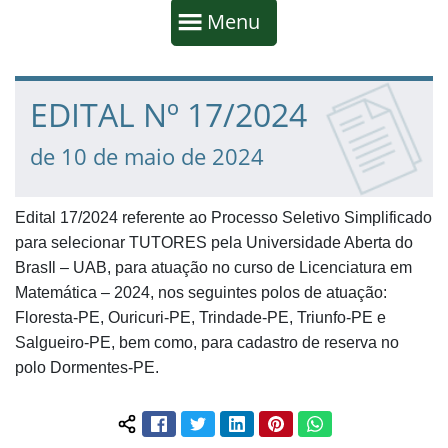
Início da navegação
Mostrar
Menu
Fim da navegação
Início do conteúdo
EDITAL Nº 17/2024
de 10 de maio de 2024
Edital 17/2024 referente ao Processo Seletivo Simplificado
para selecionar TUTORES pela Universidade Aberta do
BrasIl – UAB, para atuação no curso de Licenciatura em
Matemática – 2024, nos seguintes polos de atuação:
Floresta-PE, Ouricuri-PE, Trindade-PE, Triunfo-PE e
Salgueiro-PE, bem como, para cadastro de reserva no
polo Dormentes-PE.
Facebook
Twitter
LinkedIn
Pinterest
WhatsApp
Compartilhar conteúdo: