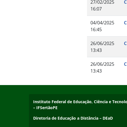
27/02/2025
C
16:07
04/04/2025
C
16:45
26/06/2025
C
13:43
26/06/2025
C
13:43
Início do rodapé
Fim do conteúdo
Endereço
Instituto Federal de Educação, Ciência e Tecn
– IFSertãoPE
Diretoria de Educação a Distância – DEaD