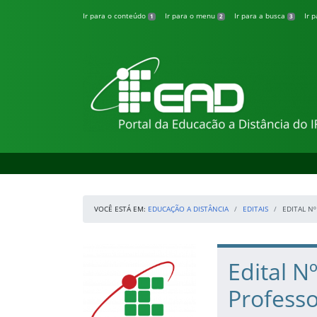
Pular para o conteúdo
Ir para o conteúdo
Ir para o menu
Ir para a busca
Ir 
1
2
3
Educação a Distân
VOCÊ ESTÁ EM:
EDUCAÇÃO A DISTÂNCIA
EDITAIS
EDITAL N
Início da navegação
IFSertaoPE
Início do conteúdo
Edital N
Profess