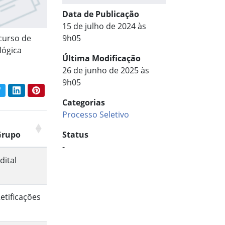
Data de Publicação
15 de julho de 2024 às
curso de
9h05
lógica
Última Modificação
26 de junho de 2025 às
9h05
book
Twitter
LinkedIn
Pinterest
har conteúdo:
Categorias
Processo Seletivo
Status
Grupo
-
dital
etificações