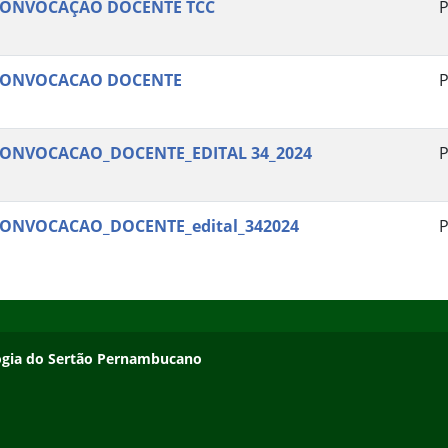
ONVOCAÇÃO DOCENTE TCC
P
ONVOCACAO DOCENTE
P
ONVOCACAO_DOCENTE_EDITAL 34_2024
P
ONVOCACAO_DOCENTE_edital_342024
P
ologia do Sertão Pernambucano