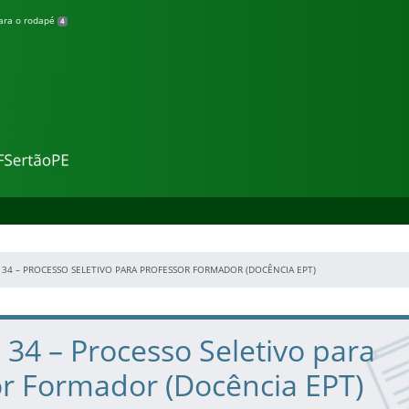
para o rodapé
4
cia
º 34 – PROCESSO SELETIVO PARA PROFESSOR FORMADOR (DOCÊNCIA EPT)
º 34 – Processo Seletivo para
or Formador (Docência EPT)