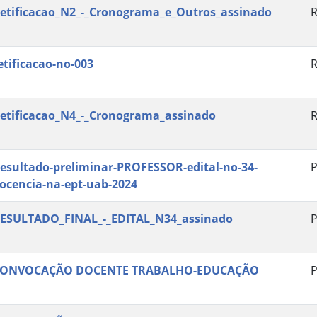
etificacao_N2_-_Cronograma_e_Outros_assinado
R
etificacao-no-003
R
etificacao_N4_-_Cronograma_assinado
R
esultado-preliminar-PROFESSOR-edital-no-34-
P
ocencia-na-ept-uab-2024
ESULTADO_FINAL_-_EDITAL_N34_assinado
P
ONVOCAÇÃO DOCENTE TRABALHO-EDUCAÇÃO
P