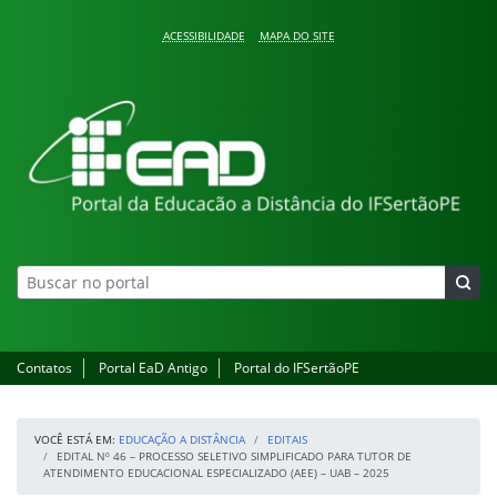
Pular para o conteúdo
ACESSIBILIDADE
MAPA DO SITE
Educação a Distância
Contatos
Portal EaD Antigo
Portal do IFSertãoPE
VOCÊ ESTÁ EM:
EDUCAÇÃO A DISTÂNCIA
EDITAIS
EDITAL Nº 46 – PROCESSO SELETIVO SIMPLIFICADO PARA TUTOR DE
ATENDIMENTO EDUCACIONAL ESPECIALIZADO (AEE) – UAB – 2025