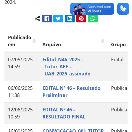
2024.
Facebook
Twitter
LinkedIn
Pinterest
WhatsApp
Compartilhar conteúdo:
Publicado
em
Arquivo
Grupo
07/05/2025
Edital_N46_2025_-
Edital
14:59
_Tutor_AEE_-
_UAB_2025_assinado
06/06/2025
EDITAL Nº 46 – Resultado
Publicaç
11:38
Preliminar
12/06/2025
EDITAL Nº 46 –
Publicaç
10:59
RESULTADO FINAL
16/09/2025
CONVOCACAO_001_TUTOR
Publicaç