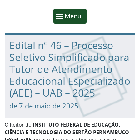
Início da navegação
Mostrar
Menu
Fim da navegação
Início do conteúdo
Edital nº 46 – Processo
Seletivo Simplificado para
Tutor de Atendimento
Educacional Especializado
(AEE) – UAB – 2025
de 7 de maio de 2025
O Reitor do
INSTITUTO FEDERAL DE EDUCAÇÃO,
CIÊNCIA E TECNOLOGIA DO SERTÃO PERNAMBUCO –
IFSertãoPE
, no uso de suas atribuições legais e