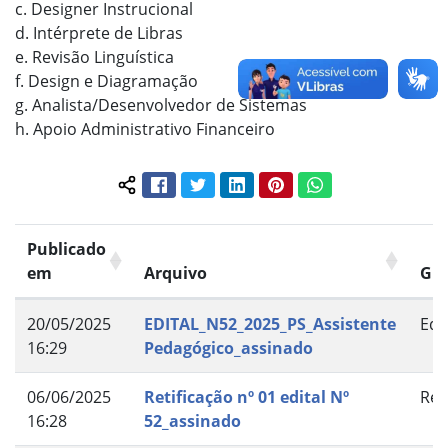
c. Designer Instrucional
d. Intérprete de Libras
e. Revisão Linguística
f. Design e Diagramação
g. Analista/Desenvolvedor de Sistemas
h. Apoio Administrativo Financeiro
Facebook
Twitter
LinkedIn
Pinterest
WhatsApp
Compartilhar conteúdo:
Publicado
em
Arquivo
Gr
20/05/2025
EDITAL_N52_2025_PS_Assistente
Edit
16:29
Pedagógico_assinado
06/06/2025
Retificação nº 01 edital Nº
Ret
16:28
52_assinado