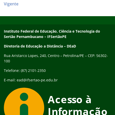
Vigente
Início do rodapé
Fim do conteúdo
Endereço
Instituto Federal de Educação, Ciência e Tecnologia do
Sertão Pernambucano – IFSertãoPE
Diretoria de Educação a Distância – DEaD
Rua Aristarco Lopes, 240, Centro – Petrolina/PE – CEP: 56302-
100
Telefone: (87) 2101-2350
E-mail: ead@ifsertao-pe.edu.br