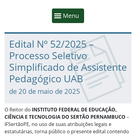
Início da navegação
Mostrar
Menu
Fim da navegação
Início do conteúdo
Edital Nº 52/2025 –
Processo Seletivo
Simplificado de Assistente
Pedagógico UAB
de 20 de maio de 2025
O Reitor do
INSTITUTO FEDERAL DE EDUCAÇÃO,
CIÊNCIA E TECNOLOGIA DO SERTÃO PERNAMBUCO
–
IFSertãoPE, no uso de suas atribuições legais e
estatutárias, torna público o presente edital contendo