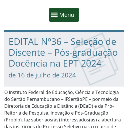
Início da navegação
Mostrar
Menu
Fim da navegação
Início do conteúdo
EDITAL Nº36 – Seleção de
Discente – Pós-graduação
Docência na EPT 2024
de 16 de julho de 2024
O Instituto Federal de Educação, Ciência e Tecnologia
do Sertão Pernambucano – IFSertãoPE – por meio da
Diretoria de Educação a Distância (DEaD) e da Pró-
Reitoria de Pesquisa, Inovação e Pós-Graduação
(Propip), faz saber aos(às) interessados(as) a abertura
das inscrições do Processo Seletivo para o curso de