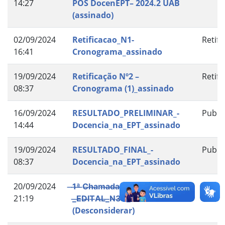
14:27
PÓS DocenEPT– 2024.2 UAB
(assinado)
02/09/2024
Retificacao_N1-
Retifi
16:41
Cronograma_assinado
19/09/2024
Retificação Nº2 –
Retifi
08:37
Cronograma (1)_assinado
16/09/2024
RESULTADO_PRELIMINAR_-
Publi
14:44
Docencia_na_EPT_assinado
19/09/2024
RESULTADO_FINAL_-
Publi
08:37
Docencia_na_EPT_assinado
20/09/2024
̶1̶ª̶ ̶C̶h̶a̶m̶a̶d̶a̶-̶_̶C̶o̶n̶v̶o̶c̶a̶c̶a̶o̶_̶-̶
Publi
21:19
_̶E̶D̶I̶T̶A̶L̶_̶N̶3̶6̶_̶a̶s̶s̶i̶n̶a̶d̶o̶
(Desconsiderar)