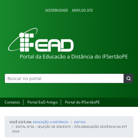
Pular para o conteúdo
ACESSIBILIDADE
MAPA DO SITE
Educação a Distância
Contatos
Portal EaD Antigo
Portal do IFSertãoPE
VOCÊ ESTÁ EM:
EDUCAÇÃO A DISTÂNCIA
EDITAIS
EDITAL Nº36 – SELEÇÃO DE DISCENTE – PÓS-GRADUAÇÃO DOCÊNCIA NA EPT
2024