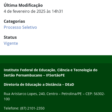
Última Modificação
4 de fevereiro de 2025 às 14h31
Categorias
Processo Seletivo
Status
Vigente
Início do rodapé
Fim do conteúdo
Endereço
Instituto Federal de Educação, Ciência e Tecnologia do
Sertão Pernambucano – IFSertãoPE
Diretoria de Educação a Distância – DEaD
Rua Aristarco Lopes, 240, Centro – Petrolina/PE – CEP: 56302-
100
Telefone: (87) 2101-2350