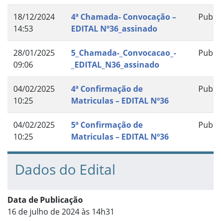
18/12/2024
4ª Chamada- Convocação –
Publi
14:53
EDITAL Nº36_assinado
28/01/2025
5_Chamada-_Convocacao_-
Publi
09:06
_EDITAL_N36_assinado
04/02/2025
4ª Confirmação de
Publi
10:25
Matriculas – EDITAL Nº36
04/02/2025
5ª Confirmação de
Publi
10:25
Matriculas – EDITAL Nº36
Dados do Edital
Data de Publicação
16 de julho de 2024 às 14h31