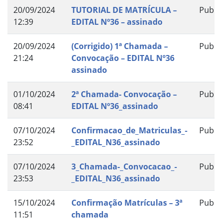
20/09/2024
TUTORIAL DE MATRÍCULA –
Publi
12:39
EDITAL Nº36 – assinado
20/09/2024
(Corrigido) 1ª Chamada –
Publi
21:24
Convocação – EDITAL Nº36
assinado
01/10/2024
2ª Chamada- Convocação –
Publi
08:41
EDITAL Nº36_assinado
07/10/2024
Confirmacao_de_Matriculas_-
Publi
23:52
_EDITAL_N36_assinado
07/10/2024
3_Chamada-_Convocacao_-
Publi
23:53
_EDITAL_N36_assinado
15/10/2024
Confirmação Matrículas – 3ª
Publi
11:51
chamada