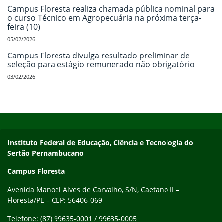
Campus Floresta realiza chamada pública nominal para
o curso Técnico em Agropecuária na próxima terça-
feira (10)
05/02/2026
Campus Floresta divulga resultado preliminar de
seleção para estágio remunerado não obrigatório
03/02/2026
Início do rodapé
Fim do conteúdo
Endereço
Instituto Federal de Educação, Ciência e Tecnologia do
Sertão Pernambucano
Campus Floresta
Avenida Manoel Alves de Carvalho, S/N, Caetano II –
Floresta/PE – CEP: 56406-069
Telefone: (87) 99635-0001 / 99635-0005