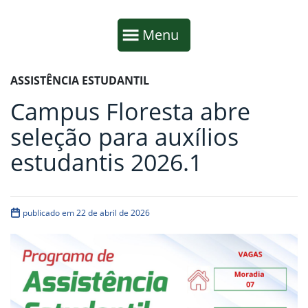
Início da navegação
Mostrar
Menu
Fim da navegação
Início do conteúdo
ASSISTÊNCIA ESTUDANTIL
Campus Floresta abre
seleção para auxílios
estudantis 2026.1
publicado em 22 de abril de 2026