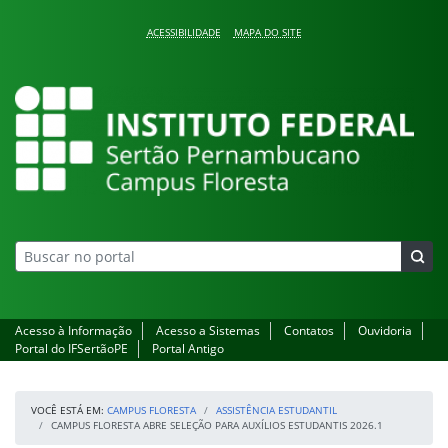
Pular para o conteúdo
ACESSIBILIDADE
MAPA DO SITE
Campus Floresta
Acesso à Informação
Acesso a Sistemas
Contatos
Ouvidoria
Portal do IFSertãoPE
Portal Antigo
VOCÊ ESTÁ EM:
CAMPUS FLORESTA
ASSISTÊNCIA ESTUDANTIL
CAMPUS FLORESTA ABRE SELEÇÃO PARA AUXÍLIOS ESTUDANTIS 2026.1