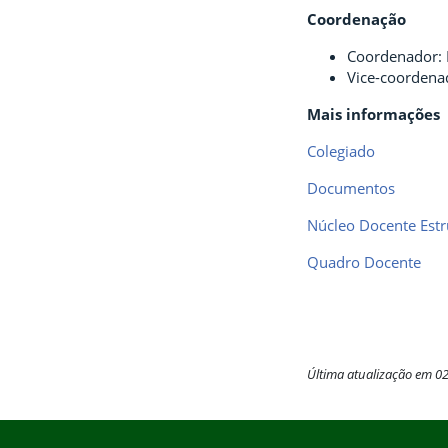
Coordenação
Coordenador: 
Vice-coordena
Mais informações
Colegiado
Documentos
Núcleo Docente Estr
Quadro Docente
Última atualização em 0
Início do rodapé
Fim do conteúdo