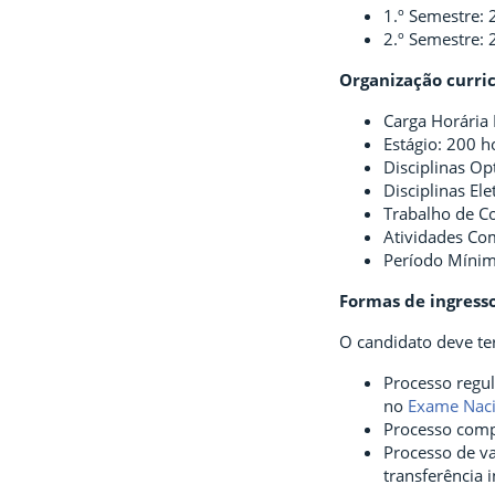
1.º Semestre: 
2.º Semestre: 
Organização curri
Carga Horária 
Estágio: 200 h
Disciplinas Opt
Disciplinas Ele
Trabalho de C
Atividades Co
Período Mínimo
Formas de ingress
O candidato deve te
Processo regul
no
Exame Naci
Processo comp
Processo de va
transferência 