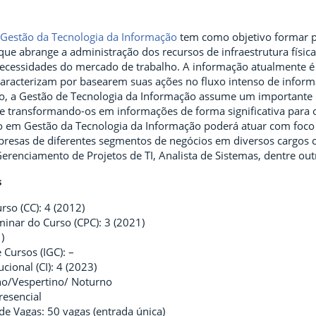
Gestão da Tecnologia da Informação
tem como objetivo formar p
que abrange a administração dos recursos de infraestrutura físic
necessidades do mercado de trabalho. A informação atualmente é 
caracterizam por basearem suas ações no fluxo intenso de infor
to, a Gestão de Tecnologia da Informação assume um importante 
e transformando-os em informações de forma significativa para 
o em Gestão da Tecnologia da Informação poderá atuar com foco
resas de diferentes segmentos de negócios em diversos cargos 
renciamento de Projetos de TI, Analista de Sistemas, dentre out
s
rso (CC): 4 (2012)
minar do Curso (CPC): 3 (2021)
)
 Cursos (IGC): –
ucional (CI): 4 (2023)
no/Vespertino/ Noturno
resencial
e Vagas: 50 vagas (entrada única)