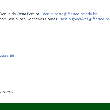
Danilo da Costa Pereira |
danilo.costa@ifsertao-pe.edu.br
dor: Tassio Jose Goncalves Gomes |
tassio.goncalves@ifsertao-pe
uturante
2/09/2025