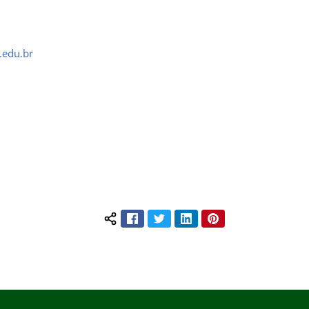
.edu.br
Facebook
Twitter
LinkedIn
Pinterest
Compartilhar conteúdo: