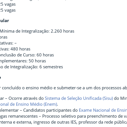
25 vagas
25 vagas
cular
Mínima de Integralização: 2.260 horas
oras
ativas: –
tivas: 480 horas
onclusão de Curso: 60 horas
mplementares: 50 horas
 de Integralização: 6 semestres
o
r concluído o ensino médio e submeter-se a um dos processos ab
ar – Ocorre através do
Sistema de Seleção Unificada (Sisu)
do Min
onal de Ensino Médio (Enem)
.
lementar – Candidatos participantes do
Exame Nacional de Ensi
gas remanescentes – Processo seletivo para preenchimento de vag
interna e externa, ingresso de outras IES, professor da rede públi