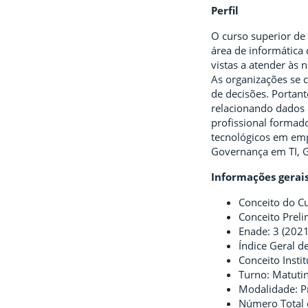
Perfil
O curso superior de
área de informática 
vistas a atender às 
As organizações se 
de decisões. Portan
relacionando dados 
profissional formad
tecnológicos em emp
Governança em TI, Ge
Informações gerai
Conceito do Cu
Conceito Preli
Enade: 3 (2021
Índice Geral de
Conceito Instit
Turno: Matuti
Modalidade: P
Número Total d