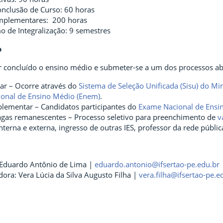
onclusão de Curso: 60 horas
mplementares: 200 horas
 de Integralização: 9 semestres
o
r concluído o ensino médio e submeter-se a um dos processos ab
ar – Ocorre através do
Sistema de Seleção Unificada (Sisu) do Mi
onal de Ensino Médio (Enem)
.
lementar – Candidatos participantes do
Exame Nacional de Ensi
agas remanescentes – Processo seletivo para preenchimento de
v
interna e externa, ingresso de outras IES, professor da rede públi
Eduardo Antônio de Lima |
eduardo.antonio@ifsertao-pe.edu.br
ora: Vera Lúcia da Silva Augusto Filha |
vera.filha@ifsertao-pe.e