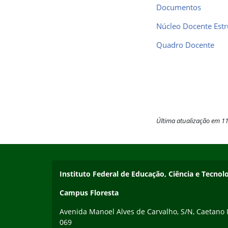
Documentos
Núcleo Docente Estr
Quadro Docente
Última atualização em 1
Início do rodapé
Fim do conteúdo
Endereço
Instituto Federal de Educação, Ciência e Tecn
Campus Floresta
Avenida Manoel Alves de Carvalho, S/N, Caetano II
069