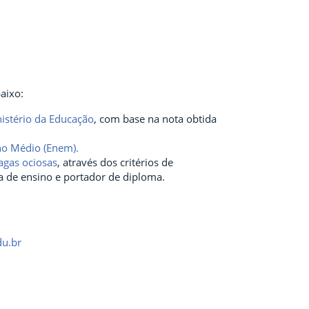
aixo:
nistério da Educação
, com base na nota obtida
no Médio (Enem).
agas ociosas
, através dos critérios de
ca de ensino e portador de diploma.
du.br