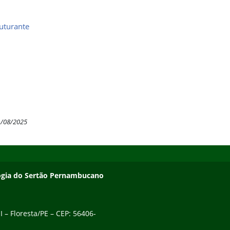
uturante
1/08/2025
ologia do Sertão Pernambucano
 – Floresta/PE – CEP: 56406-