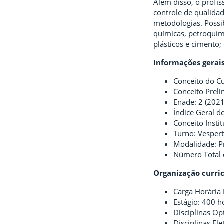
Além disso, o profi
controle de qualida
metodologias. Possib
químicas, petroquími
plásticos e cimento;
Informações gerai
Conceito do Cu
Conceito Preli
Enade: 2 (2021
Índice Geral d
Conceito Instit
Turno: Vesper
Modalidade: P
Número Total d
Organização curri
Carga Horária 
Estágio: 400 h
Disciplinas Op
Disciplinas Ele