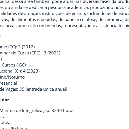
ssional dessa área também pode atuar nas diversas fases da produ
de, ou ainda se dedicar à pesquisa acadêmica, produzindo novos 
ilidades de atuação: instituições de ensino, incluindo as de edu
cas, de alimentos e bebidas, de papel e celulose, de cerâmica, de 
 na área comercial, com vendas, representação e assistência técni
s
rso (CC): 3 (2012)
minar do Curso (CPC): 3 (2021)
)
e Cursos (IGC): —
ucional (CI): 4 (2023)
tino/Noturno
resencial
e Vagas: 35 (entrada única anual)
cular
Mínima de Integralização: 3240 horas
oras
tativas: —
tivas: 90 horas