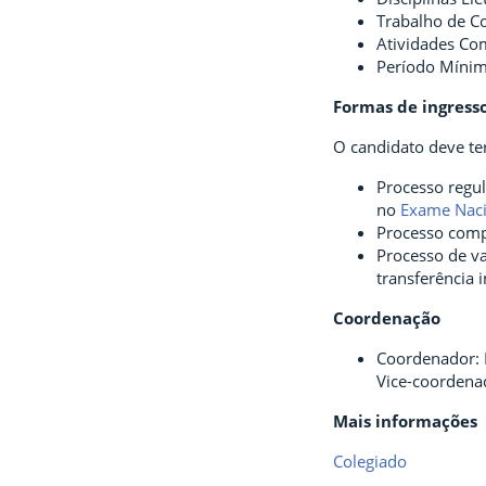
Trabalho de C
Atividades Co
Período Mínimo
Formas de ingress
O candidato deve te
Processo regul
no
Exame Naci
Processo comp
Processo de v
transferência 
Coordenação
Coordenador: 
Vice-coordenad
Mais informações
Colegiado