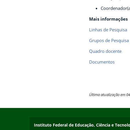
Coordenador(a
Mais informações
Linhas de Pesquisa
Grupos de Pesquisa
Quadro docente
Documentos
Última atualização em 0
Início do rodapé
Fim do conteúdo
Endereço
Instituto Federal de Educação, Ciência e Tecn