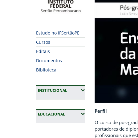
Estude no IFSertãoPE
Cursos
Editais
Documentos
Biblioteca
(EXPANDIR SUBMENUS)
INSTITUCIONAL
Perfil
(EXPANDIR SUBMENUS)
EDUCACIONAL
O curso de pós-gra
portadores de diplom
Fim da navegação
profissionais que es