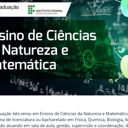
duação
lato sensu
em Ensino de Ciências da Natureza e Matemática,
a de licenciatura ou bacharelado em Física, Química, Biologia, M
tão atuando em sala de aula, gestão, supervisão e coordenação, d