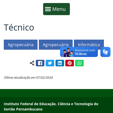
Início da navegação
Mostrar
Menu
Técnico
Fim da navegação
Início do conteúdo
Agropecuária
Agropecuária
Informática
Facebook
Twitter
LinkedIn
Pinterest
WhatsApp
Compartilhar conteúdo:
Última atualização em 07/02/2024
Início do rodapé
Fim do conteúdo
Endereço
Instituto Federal de Educação, Ciência e Tecnologia do
Sertão Pernambucano