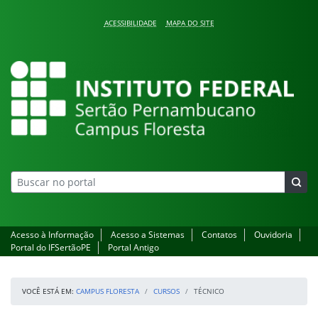
Pular para o conteúdo
ACESSIBILIDADE
MAPA DO SITE
Campus Floresta
Acesso à Informação
Acesso a Sistemas
Contatos
Ouvidoria
Portal do IFSertãoPE
Portal Antigo
VOCÊ ESTÁ EM:
CAMPUS FLORESTA
CURSOS
TÉCNICO