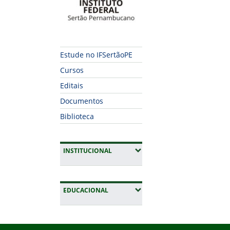
Estude no IFSertãoPE
Cursos
Editais
Documentos
Biblioteca
(EXPANDIR SUBMENUS)
INSTITUCIONAL
(EXPANDIR SUBMENUS)
EDUCACIONAL
Início do rodapé
Fim da navegação