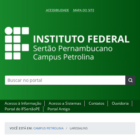
Pular para o conteúdo
ACESSIBILIDADE
MAPA DO SITE
Campus Petrolina
Acesso à Informação
Acesso a Sistemas
Contatos
Ouvidoria
Portal do IFSertãoPE
Portal Antigo
VOCÊ ESTÁ EM:
CAMPUS PETROLINA
LARISSALINS