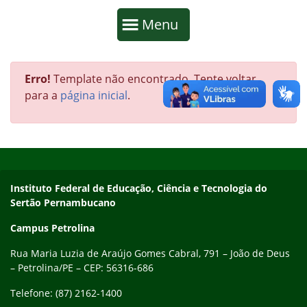
Início da navegação
Mostrar
Menu
Fim da navegação
Início do conteúdo
Erro!
Template não encontrado. Tente voltar
para a
página inicial
.
Início do rodapé
Fim do conteúdo
Endereço
Instituto Federal de Educação, Ciência e Tecnologia do
Sertão Pernambucano
Campus Petrolina
Rua Maria Luzia de Araújo Gomes Cabral, 791 – João de Deus
– Petrolina/PE – CEP: 56316-686
Telefone: (87) 2162-1400