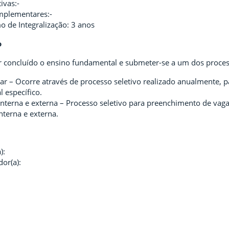
tivas:-
mplementares:-
 de Integralização: 3 anos
o
r concluído o ensino fundamental e submeter-se a um dos proces
ar – Ocorre através de processo seletivo realizado anualmente, p
l específico.
interna e externa – Processo seletivo para preenchimento de vaga
nterna e externa.
):
or(a):