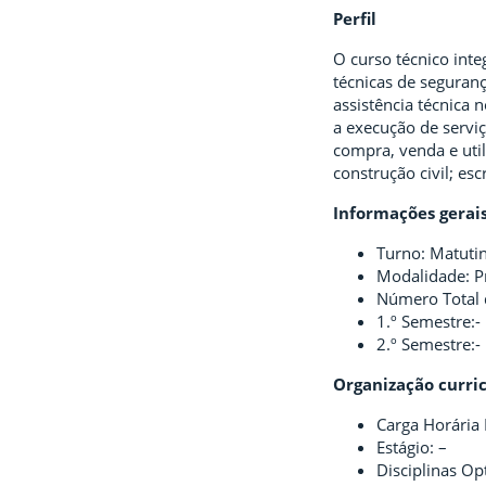
Perfil
O curso técnico int
técnicas de seguran
assistência técnica
a execução de servi
compra, venda e uti
construção civil; esc
Informações gerai
Turno: Matutin
Modalidade: P
Número Total 
1.º Semestre:-
2.º Semestre:-
Organização curri
Carga Horária 
Estágio: –
Disciplinas Opt