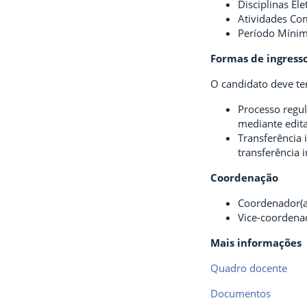
Disciplinas Ele
Atividades Co
Período Mínimo
Formas de ingress
O candidato deve te
Processo regul
mediante edita
Transferência 
transferência i
Coordenação
Coordenador(a
Vice-coordenad
Mais informações
Quadro docente
Documentos