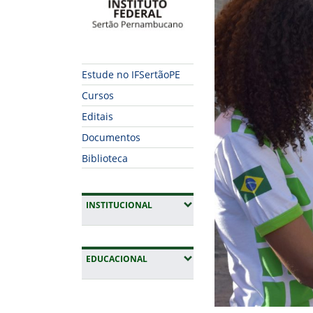
Estude no IFSertãoPE
Cursos
Editais
Documentos
Biblioteca
(EXPANDIR SUBMENUS)
INSTITUCIONAL
(EXPANDIR SUBMENUS)
EDUCACIONAL
Fim da navegação