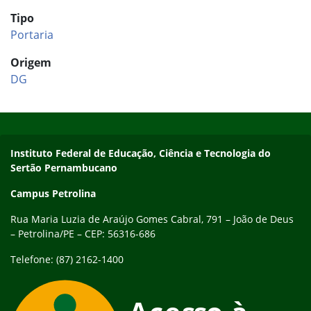
Tipo
Portaria
Origem
DG
Início do rodapé
Fim do conteúdo
Endereço
Instituto Federal de Educação, Ciência e Tecnologia do
Sertão Pernambucano
Campus Petrolina
Rua Maria Luzia de Araújo Gomes Cabral, 791 – João de Deus
– Petrolina/PE – CEP: 56316-686
Telefone: (87) 2162-1400