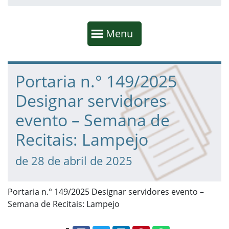
Início da navegação
Mostrar
Menu
Fim da navegação
Início do conteúdo
Portaria n.° 149/2025
Designar servidores
evento – Semana de
Recitais: Lampejo
de 28 de abril de 2025
Portaria n.° 149/2025 Designar servidores evento –
Semana de Recitais: Lampejo