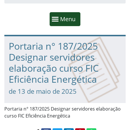
Início da navegação
Mostrar
Menu
Fim da navegação
Início do conteúdo
Portaria n° 187/2025
Designar servidores
elaboração curso FIC
Eficiência Energética
de 13 de maio de 2025
Portaria n° 187/2025 Designar servidores elaboração
curso FIC Eficiência Energética