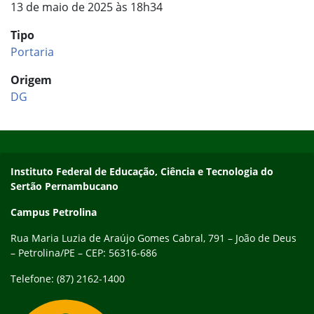
13 de maio de 2025 às 18h34
Tipo
Portaria
Origem
DG
Início do rodapé
Fim do conteúdo
Endereço
Instituto Federal de Educação, Ciência e Tecnologia do
Sertão Pernambucano
Campus Petrolina
Rua Maria Luzia de Araújo Gomes Cabral, 791 – João de Deus
– Petrolina/PE – CEP: 56316-686
Telefone: (87) 2162-1400