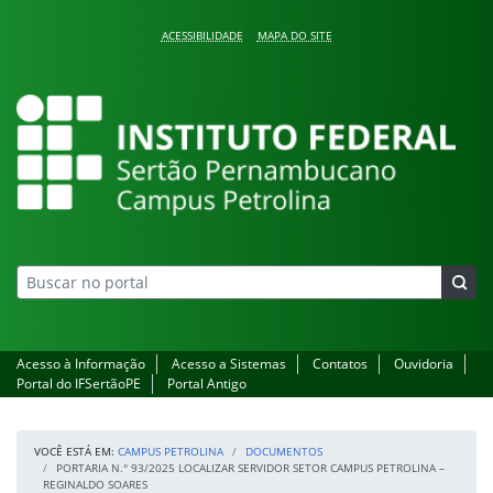
Pular para o conteúdo
ACESSIBILIDADE
MAPA DO SITE
Campus Petrolina
Acesso à Informação
Acesso a Sistemas
Contatos
Ouvidoria
Portal do IFSertãoPE
Portal Antigo
VOCÊ ESTÁ EM:
CAMPUS PETROLINA
DOCUMENTOS
PORTARIA N.° 93/2025 LOCALIZAR SERVIDOR SETOR CAMPUS PETROLINA –
REGINALDO SOARES