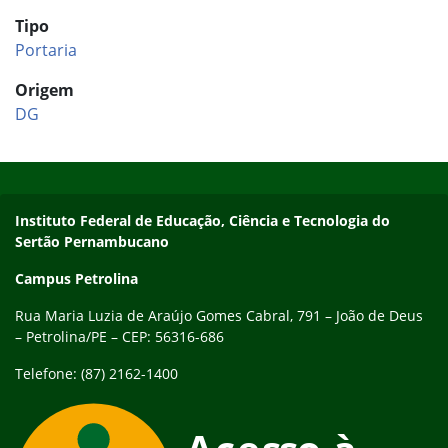
Tipo
Portaria
Origem
DG
Início do rodapé
Fim do conteúdo
Endereço
Instituto Federal de Educação, Ciência e Tecnologia do
Sertão Pernambucano
Campus Petrolina
Rua Maria Luzia de Araújo Gomes Cabral, 791 – João de Deus
– Petrolina/PE – CEP: 56316-686
Telefone: (87) 2162-1400