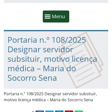
Início da navegação
Mostrar
Menu
Fim da navegação
Início do conteúdo
Portaria n.º 108/2025
Designar servidor
subsituir, motivo licença
médica – Maria do
Socorro Sena
Portaria n.º 108/2025 Designar servidor subsituir,
motivo licença médica – Maria do Socorro Sena