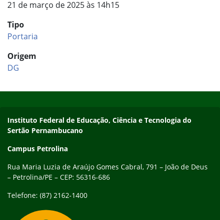
21 de março de 2025 às 14h15
Tipo
Portaria
Origem
DG
Início do rodapé
Fim do conteúdo
Endereço
Instituto Federal de Educação, Ciência e Tecnologia do
Sertão Pernambucano
Campus Petrolina
Rua Maria Luzia de Araújo Gomes Cabral, 791 – João de Deus
– Petrolina/PE – CEP: 56316-686
Telefone: (87) 2162-1400