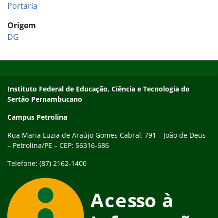
Portaria
Origem
DG
Início do rodapé
Fim do conteúdo
Endereço
Instituto Federal de Educação, Ciência e Tecnologia do
Sertão Pernambucano
Campus Petrolina
Rua Maria Luzia de Araújo Gomes Cabral, 791 – João de Deus
– Petrolina/PE – CEP: 56316-686
Telefone: (87) 2162-1400