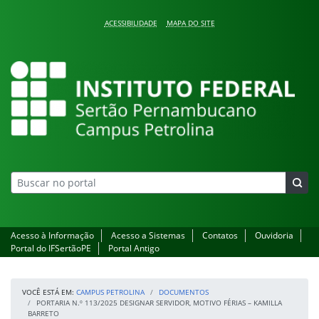
Pular para o conteúdo
ACESSIBILIDADE
MAPA DO SITE
Campus Petrolina
Acesso à Informação
Acesso a Sistemas
Contatos
Ouvidoria
Portal do IFSertãoPE
Portal Antigo
VOCÊ ESTÁ EM:
CAMPUS PETROLINA
DOCUMENTOS
PORTARIA N.º 113/2025 DESIGNAR SERVIDOR, MOTIVO FÉRIAS – KAMILLA
BARRETO