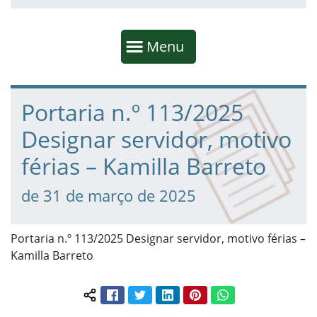
Início da navegação
Mostrar
Menu
Fim da navegação
Início do conteúdo
Portaria n.º 113/2025
Designar servidor, motivo
férias – Kamilla Barreto
de 31 de março de 2025
Portaria n.º 113/2025 Designar servidor, motivo férias –
Kamilla Barreto
Facebook
Twitter
LinkedIn
Pinterest
WhatsApp
Compartilhar conteúdo: