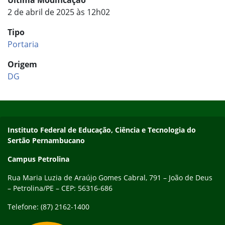
Última Modificação
2 de abril de 2025 às 12h02
Tipo
Portaria
Origem
DG
Início do rodapé
Fim do conteúdo
Endereço
Instituto Federal de Educação, Ciência e Tecnologia do
Sertão Pernambucano
Campus Petrolina
Rua Maria Luzia de Araújo Gomes Cabral, 791 – João de Deus
– Petrolina/PE – CEP: 56316-686
Telefone: (87) 2162-1400