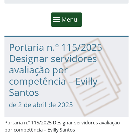
Início da navegação
Mostrar
Menu
Fim da navegação
Início do conteúdo
Portaria n.º 115/2025
Designar servidores
avaliação por
competência – Evilly
Santos
de 2 de abril de 2025
Portaria n.º 115/2025 Designar servidores avaliação
por competência – Evilly Santos