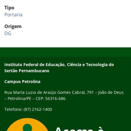
Tipo
Portaria
Origem
DG
Início do rodapé
Fim do conteúdo
Endereço
Instituto Federal de Educação, Ciência e Tecnologia do
Sertão Pernambucano
Campus Petrolina
Rua Maria Luzia de Araújo Gomes Cabral, 791 – João de Deus
– Petrolina/PE – CEP: 56316-686
Telefone: (87) 2162-1400