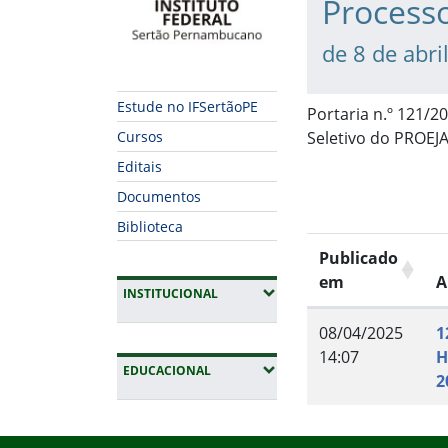
Processo
de 8 de abri
Estude no IFSertãoPE
Portaria n.º 121/2
Seletivo do PROEJA
Cursos
Editais
Documentos
Biblioteca
Publicado
em
A
(EXPANDIR SUBMENUS)
INSTITUCIONAL
08/04/2025
1
14:07
H
(EXPANDIR SUBMENUS)
EDUCACIONAL
2
Fim do conteúdo
Início do rodapé
Fim da navegação