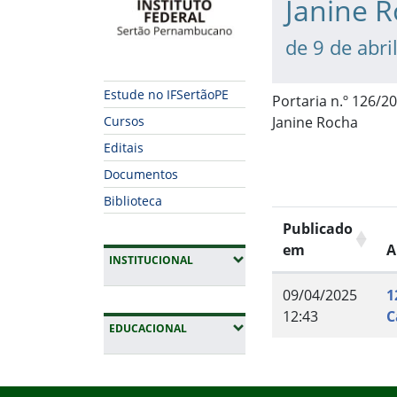
Janine 
de 9 de abri
Estude no IFSertãoPE
Portaria n.º 126/2
Janine Rocha
Cursos
Editais
Documentos
Biblioteca
Publicado
em
A
(EXPANDIR SUBMENUS)
INSTITUCIONAL
09/04/2025
1
12:43
C
(EXPANDIR SUBMENUS)
EDUCACIONAL
Fim do conteúdo
Início do rodapé
Fim da navegação