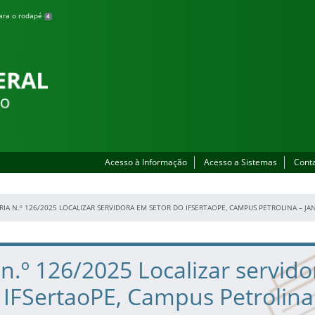
para o rodapé
4
Acesso à Informação
Acesso a Sistemas
Cont
RIA N.º 126/2025 LOCALIZAR SERVIDORA EM SETOR DO IFSERTAOPE, CAMPUS PETROLINA – JA
 n.º 126/2025 Localizar servid
 IFSertaoPE, Campus Petrolina