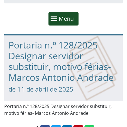
Início da navegação
Mostrar
Menu
Fim da navegação
Início do conteúdo
Portaria n.º 128/2025
Designar servidor
substituir, motivo férias-
Marcos Antonio Andrade
de 11 de abril de 2025
Portaria n.º 128/2025 Designar servidor substituir,
motivo férias- Marcos Antonio Andrade