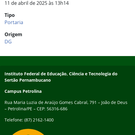
11 de abril de 2025 às 13h14
Tipo
Portaria
Origem
DG
Início do rodapé
Fim do conteúdo
Endereço
Instituto Federal de Educação, Ciência e Tecnologia do
Sertão Pernambucano
Campus Petrolina
Rua Maria Luzia de Araújo Gomes Cabral, 791 – João de Deus
– Petrolina/PE – CEP: 56316-686
Telefone: (87) 2162-1400