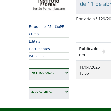
de 11 de abr
Portaria n.º 129/2
Estude no IFSertãoPE
Cursos
Editais
Publicado
Documentos
em
Biblioteca
11/04/2025
(EXPANDIR SUBMENUS)
15:56
INSTITUCIONAL
Fim do conteúdo
(EXPANDIR SUBMENUS)
EDUCACIONAL
Início do rodapé
Fim da navegação