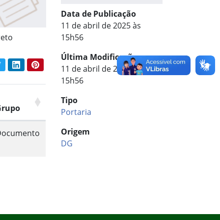
Data de Publicação
11 de abril de 2025 às
reto
15h56
Última Modificação
book
Twitter
LinkedIn
Pinterest
11 de abril de 2025 às
har conteúdo:
15h56
Tipo
Grupo
Portaria
Origem
Documento
DG