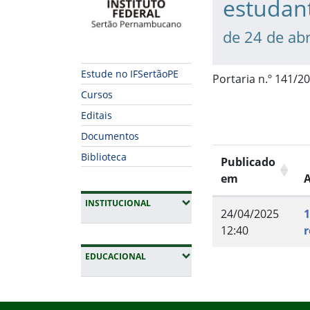
estudant
de 24 de abr
Estude no IFSertãoPE
Portaria n.º 141/20
Cursos
Editais
Documentos
Biblioteca
Publicado
em
A
(EXPANDIR SUBMENUS)
INSTITUCIONAL
24/04/2025
1
12:40
r
(EXPANDIR SUBMENUS)
EDUCACIONAL
Fim do conteúdo
Início do rodapé
Fim da navegação