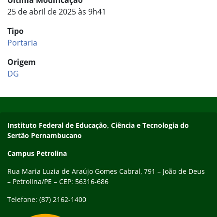
Última Modificação
25 de abril de 2025 às 9h41
Tipo
Portaria
Origem
DG
Início do rodapé
Fim do conteúdo
Endereço
Instituto Federal de Educação, Ciência e Tecnologia do
Sertão Pernambucano
Campus Petrolina
Rua Maria Luzia de Araújo Gomes Cabral, 791 – João de Deus
– Petrolina/PE – CEP: 56316-686
Telefone: (87) 2162-1400