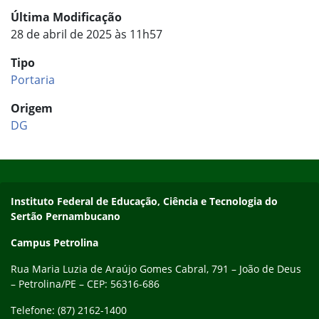
Última Modificação
28 de abril de 2025 às 11h57
Tipo
Portaria
Origem
DG
Início do rodapé
Fim do conteúdo
Endereço
Instituto Federal de Educação, Ciência e Tecnologia do
Sertão Pernambucano
Campus Petrolina
Rua Maria Luzia de Araújo Gomes Cabral, 791 – João de Deus
– Petrolina/PE – CEP: 56316-686
Telefone: (87) 2162-1400