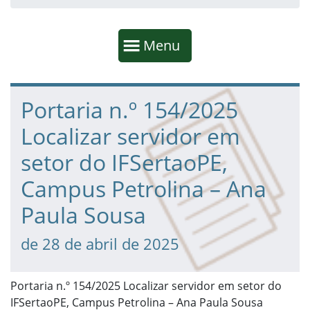
Início da navegação
Mostrar
Menu
Fim da navegação
Início do conteúdo
Portaria n.º 154/2025
Localizar servidor em
setor do IFSertaoPE,
Campus Petrolina – Ana
Paula Sousa
de 28 de abril de 2025
Portaria n.º 154/2025 Localizar servidor em setor do
IFSertaoPE, Campus Petrolina – Ana Paula Sousa