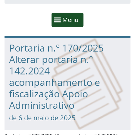
Início da navegação
Mostrar
Menu
Fim da navegação
Início do conteúdo
Portaria n.º 170/2025
Alterar portaria n.º
142.2024
acompanhamento e
fiscalização Apoio
Administrativo
de 6 de maio de 2025