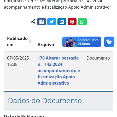
Portaria n.º 170/2025 Alterar portaria n.º 142.2024
acompanhamento e fiscalização Apoio Administrativo
Facebook
Twitter
LinkedIn
Pinterest
WhatsApp
Compartilhar conteúdo:
Publicado
em
Arquivo
Grupo
07/05/2025
170 Alterar postaria
Documento
16:38
n.º 142.2024
acompanhamento e
fiscalização Apoio
Administrativo
Dados do Documento
Data de Publicação