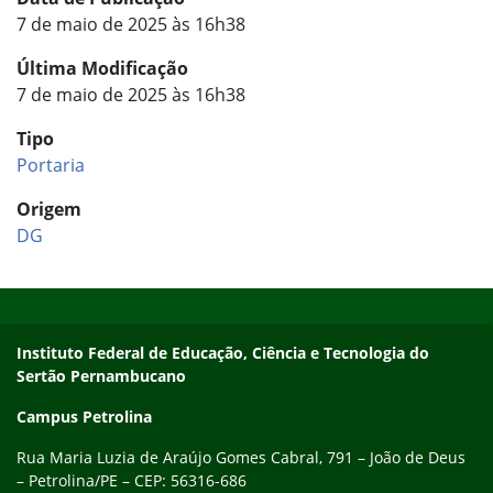
7 de maio de 2025 às 16h38
Última Modificação
7 de maio de 2025 às 16h38
Tipo
Portaria
Origem
DG
Início do rodapé
Fim do conteúdo
Endereço
Instituto Federal de Educação, Ciência e Tecnologia do
Sertão Pernambucano
Campus Petrolina
Rua Maria Luzia de Araújo Gomes Cabral, 791 – João de Deus
– Petrolina/PE – CEP: 56316-686