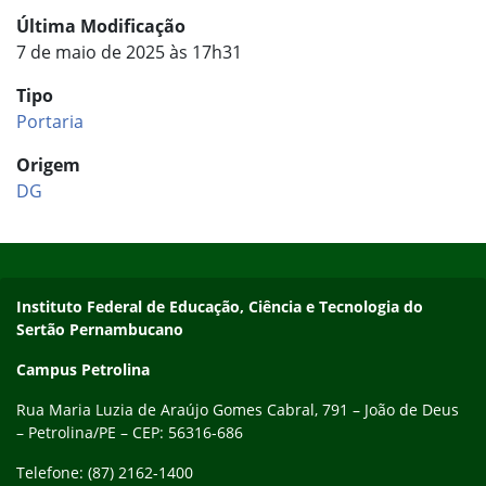
Última Modificação
7 de maio de 2025 às 17h31
Tipo
Portaria
Origem
DG
Início do rodapé
Fim do conteúdo
Endereço
Instituto Federal de Educação, Ciência e Tecnologia do
Sertão Pernambucano
Campus Petrolina
Rua Maria Luzia de Araújo Gomes Cabral, 791 – João de Deus
– Petrolina/PE – CEP: 56316-686
Telefone: (87) 2162-1400