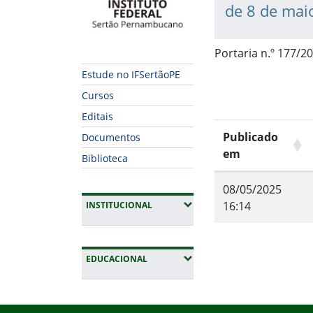
de 8 de mai
Portaria n.º 177/20
Estude no IFSertãoPE
Cursos
Editais
Publicado
Documentos
em
Biblioteca
08/05/2025
(EXPANDIR SUBMENUS)
16:14
INSTITUCIONAL
Fim do conteúdo
(EXPANDIR SUBMENUS)
EDUCACIONAL
Início do rodapé
Fim da navegação