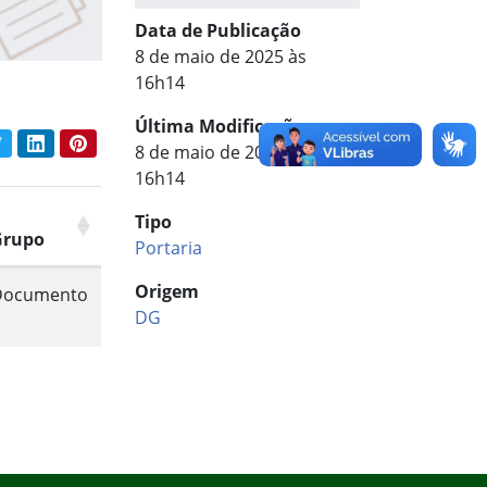
Data de Publicação
8 de maio de 2025 às
16h14
Última Modificação
book
Twitter
LinkedIn
Pinterest
8 de maio de 2025 às
har conteúdo:
16h14
Tipo
Grupo
Portaria
Origem
Documento
DG