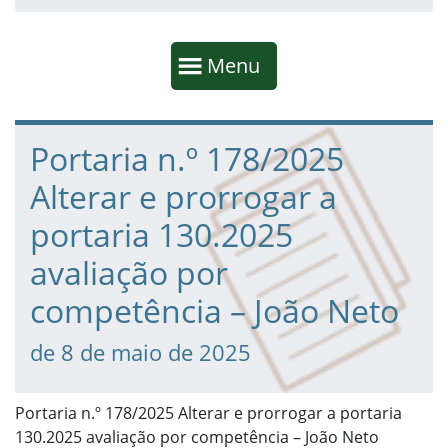
Início da navegação
Mostrar
Menu
Fim da navegação
Início do conteúdo
Portaria n.º 178/2025
Alterar e prorrogar a
portaria 130.2025
avaliação por
competência – João Neto
de 8 de maio de 2025
Portaria n.º 178/2025 Alterar e prorrogar a portaria
130.2025 avaliação por competência – João Neto