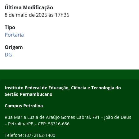
Última Modificação
8 de maio de 2025 às 17h36
Tipo
Portaria
Origem
DG
Início do rodapé
Fim do conteúdo
Endereço
Instituto Federal de Educação, Ciência e Tecnologia do
Sertão Pernambucano
Campus Petrolina
Rua Maria Luzia de Araújo Gomes Cabral, 791 – João de Deus
– Petrolina/PE – CEP: 56316-686
Telefone: (87) 2162-1400