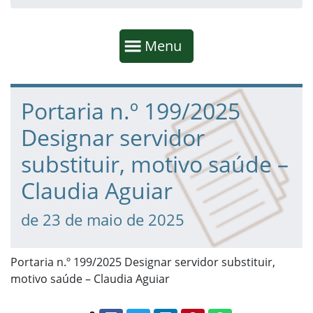
Início da navegação
Mostrar
Menu
Fim da navegação
Início do conteúdo
Portaria n.º 199/2025
Designar servidor
substituir, motivo saúde –
Claudia Aguiar
de 23 de maio de 2025
Portaria n.º 199/2025 Designar servidor substituir,
motivo saúde – Claudia Aguiar