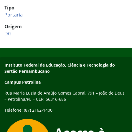
Tipo
Portaria
Origem
DG
Início do rodapé
Fim do conteúdo
Endereço
Instituto Federal de Educação, Ciência e Tecnologia do
Sertão Pernambucano
Campus Petrolina
Rua Maria Luzia de Araújo Gomes Cabral, 791 – João de Deus
– Petrolina/PE – CEP: 56316-686
Telefone: (87) 2162-1400