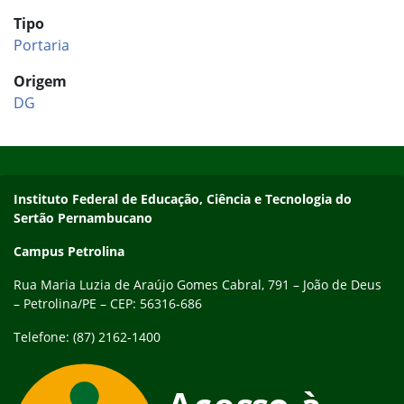
Tipo
Portaria
Origem
DG
Início do rodapé
Fim do conteúdo
Endereço
Instituto Federal de Educação, Ciência e Tecnologia do
Sertão Pernambucano
Campus Petrolina
Rua Maria Luzia de Araújo Gomes Cabral, 791 – João de Deus
– Petrolina/PE – CEP: 56316-686
Telefone: (87) 2162-1400