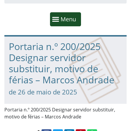
Início da navegação
Mostrar
Menu
Fim da navegação
Início do conteúdo
Portaria n.º 200/2025
Designar servidor
substituir, motivo de
férias – Marcos Andrade
de 26 de maio de 2025
Portaria n.º 200/2025 Designar servidor substituir,
motivo de férias – Marcos Andrade