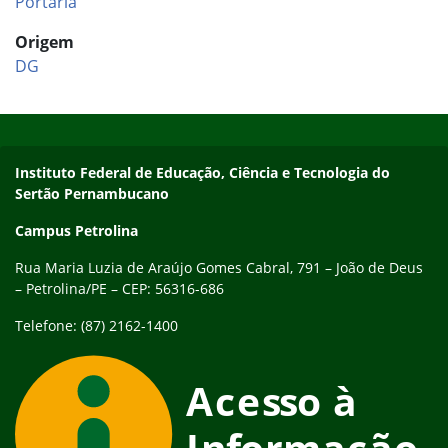
Portaria
Origem
DG
Início do rodapé
Fim do conteúdo
Endereço
Instituto Federal de Educação, Ciência e Tecnologia do
Sertão Pernambucano
Campus Petrolina
Rua Maria Luzia de Araújo Gomes Cabral, 791 – João de Deus
– Petrolina/PE – CEP: 56316-686
Telefone: (87) 2162-1400