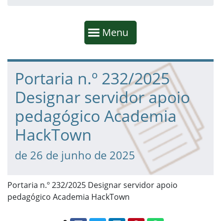
Início da navegação
Mostrar
Menu
Fim da navegação
Início do conteúdo
Portaria n.º 232/2025
Designar servidor apoio
pedagógico Academia
HackTown
de 26 de junho de 2025
Portaria n.º 232/2025 Designar servidor apoio
pedagógico Academia HackTown