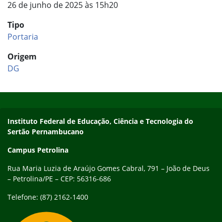
26 de junho de 2025 às 15h20
Tipo
Portaria
Origem
DG
Início do rodapé
Fim do conteúdo
Endereço
Instituto Federal de Educação, Ciência e Tecnologia do
Sertão Pernambucano
Campus Petrolina
Rua Maria Luzia de Araújo Gomes Cabral, 791 – João de Deus
– Petrolina/PE – CEP: 56316-686
Telefone: (87) 2162-1400