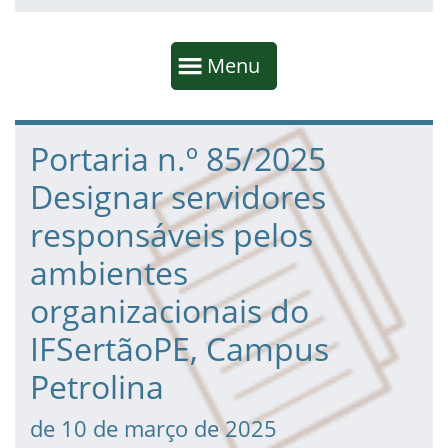
Início da navegação
Mostrar
Menu
Fim da navegação
Início do conteúdo
Portaria n.º 85/2025
Designar servidores
responsáveis pelos
ambientes
organizacionais do
IFSertãoPE, Campus
Petrolina
de 10 de março de 2025