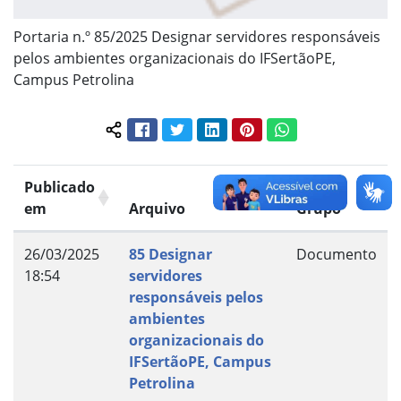
Portaria n.º 85/2025 Designar servidores responsáveis
pelos ambientes organizacionais do IFSertãoPE,
Campus Petrolina
Facebook
Twitter
LinkedIn
Pinterest
WhatsApp
Compartilhar conteúdo:
Publicado
em
Arquivo
Grupo
26/03/2025
85 Designar
Documento
18:54
servidores
responsáveis pelos
ambientes
organizacionais do
IFSertãoPE, Campus
Petrolina