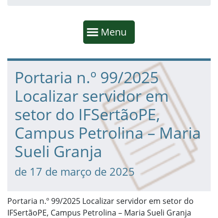
Início da navegação
Mostrar
Menu
Fim da navegação
Início do conteúdo
Portaria n.º 99/2025
Localizar servidor em
setor do IFSertãoPE,
Campus Petrolina – Maria
Sueli Granja
de 17 de março de 2025
Portaria n.º 99/2025 Localizar servidor em setor do
IFSertãoPE, Campus Petrolina – Maria Sueli Granja