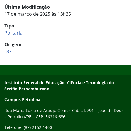
Última Modificação
17 de março de 2025 às 13h35
Tipo
Portaria
Origem
DG
Início do rodapé
Fim do conteúdo
Endereço
Instituto Federal de Educação, Ciência e Tecnologia do
Sertão Pernambucano
Campus Petrolina
Rua Maria Luzia de Araújo Gomes Cabral, 791 – João de Deus
– Petrolina/PE – CEP: 56316-686
Telefone: (87) 2162-1400