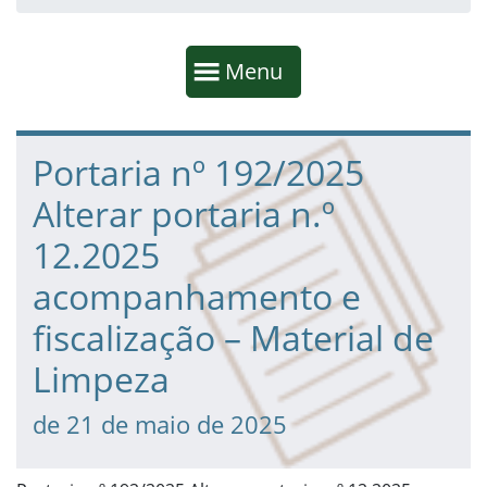
Início da navegação
Mostrar
Menu
Fim da navegação
Início do conteúdo
Portaria nº 192/2025
Alterar portaria n.º
12.2025
acompanhamento e
fiscalização – Material de
Limpeza
de 21 de maio de 2025