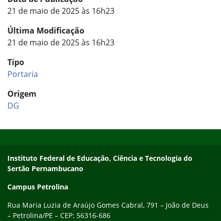
21 de maio de 2025 às 16h23
Última Modificação
21 de maio de 2025 às 16h23
Tipo
Portaria
Origem
DG
Início do rodapé
Fim do conteúdo
Endereço
Instituto Federal de Educação, Ciência e Tecnologia do
Sertão Pernambucano
Campus Petrolina
Rua Maria Luzia de Araújo Gomes Cabral, 791 – João de Deus
– Petrolina/PE – CEP: 56316-686