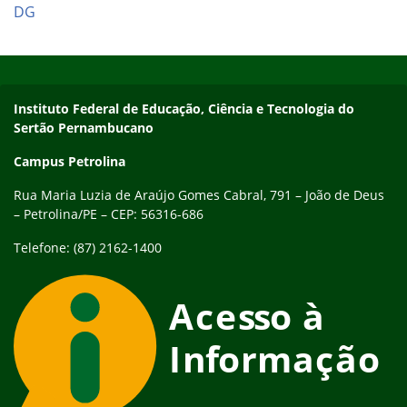
DG
Início do rodapé
Fim do conteúdo
Endereço
Instituto Federal de Educação, Ciência e Tecnologia do
Sertão Pernambucano
Campus Petrolina
Rua Maria Luzia de Araújo Gomes Cabral, 791 – João de Deus
– Petrolina/PE – CEP: 56316-686
Telefone: (87) 2162-1400