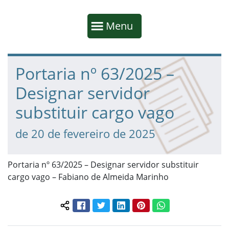
Início da navegação
Mostrar
Menu
Fim da navegação
Início do conteúdo
Portaria nº 63/2025 –
Designar servidor
substituir cargo vago
de 20 de fevereiro de 2025
Portaria nº 63/2025 – Designar servidor substituir
cargo vago – Fabiano de Almeida Marinho
Facebook
Twitter
LinkedIn
Pinterest
WhatsApp
Compartilhar conteúdo: