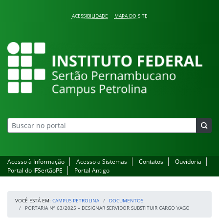
Pular para o conteúdo
ACESSIBILIDADE
MAPA DO SITE
Campus Petrolina
Acesso à Informação
Acesso a Sistemas
Contatos
Ouvidoria
Portal do IFSertãoPE
Portal Antigo
VOCÊ ESTÁ EM:
CAMPUS PETROLINA
DOCUMENTOS
PORTARIA Nº 63/2025 – DESIGNAR SERVIDOR SUBSTITUIR CARGO VAGO