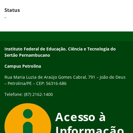
Status
-
Início do rodapé
Fim do conteúdo
Endereço
Instituto Federal de Educação, Ciência e Tecnologia do
Sertão Pernambucano
Campus Petrolina
Rua Maria Luzia de Araújo Gomes Cabral, 791 – João de Deus
– Petrolina/PE – CEP: 56316-686
Telefone: (87) 2162-1400