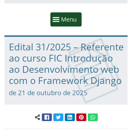
Início da navegação
Mostrar
Menu
Fim da navegação
Início do conteúdo
Edital 31/2025 – Referente
ao curso FIC Introdução
ao Desenvolvimento web
com o Framework Django
de 21 de outubro de 2025
Facebook
Twitter
LinkedIn
Pinterest
WhatsApp
Compartilhar conteúdo: