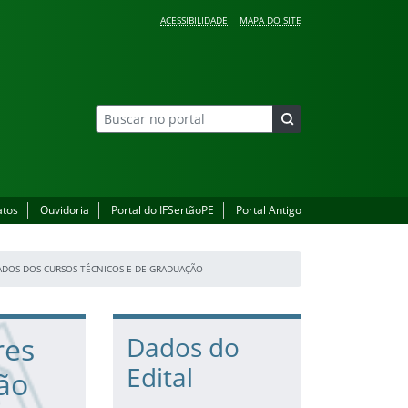
ACESSIBILIDADE
MAPA DO SITE
atos
Ouvidoria
Portal do IFSertãoPE
Portal Antigo
ADOS DOS CURSOS TÉCNICOS E DE GRADUAÇÃO
res
Dados do
Edital
não