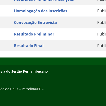
Homologação das Inscrições
Publ
Convocação Entrevista
Publ
Resultado Preliminar
Publ
Resultado Final
Publ
ologia do Sertão Pernambucano
ão de Deus – Petrolina/PE –