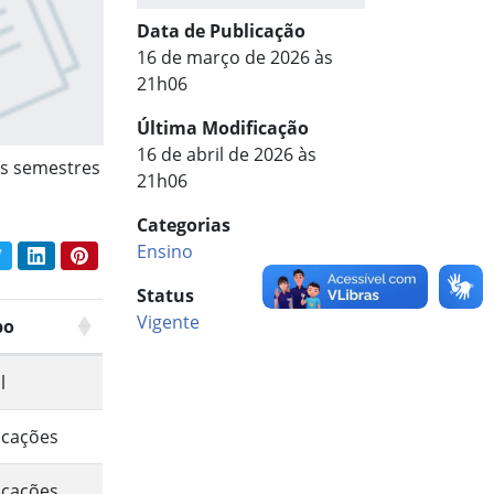
Data de Publicação
16 de março de 2026 às
21h06
Última Modificação
16 de abril de 2026 às
os semestres
21h06
Categorias
Ensino
book
Twitter
LinkedIn
Pinterest
har conteúdo:
Status
Vigente
po
l
icações
icações