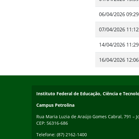
06/04/2026 09:29
07/04/2026 11:12
14/04/2026 11:29
16/04/2026 12:06
Início do rodapé
Fim do conteúdo
Endereço
Instituto Federal de Educação, Ciência e Tecn
Campus Petrolina
Rua Maria Luzia de Araújo Gomes Cabral, 791 – Jo
CEP: 56316-686
Telefone: (87) 2162-1400