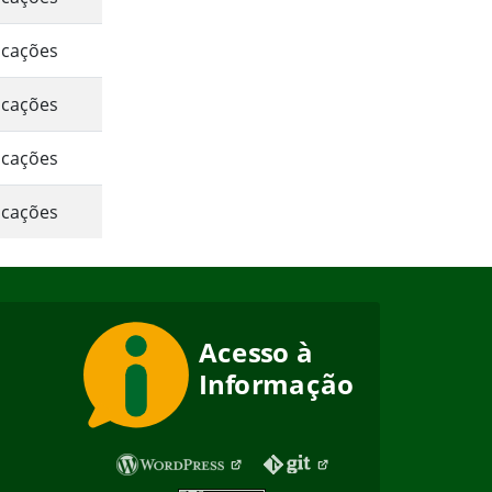
icações
icações
icações
icações