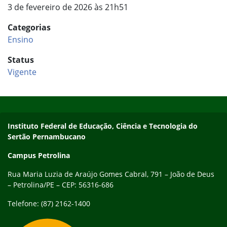
3 de fevereiro de 2026 às 21h51
Categorias
Ensino
Status
Vigente
Início do rodapé
Fim do conteúdo
Endereço
Instituto Federal de Educação, Ciência e Tecnologia do
Sertão Pernambucano
Campus Petrolina
Rua Maria Luzia de Araújo Gomes Cabral, 791 – João de Deus
– Petrolina/PE – CEP: 56316-686
Telefone: (87) 2162-1400