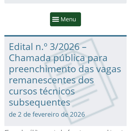
Início da navegação
Mostrar
Menu
Fim da navegação
Início do conteúdo
Edital n.º 3/2026 –
Chamada pública para
preenchimento das vagas
remanescentes dos
cursos técnicos
subsequentes
de 2 de fevereiro de 2026