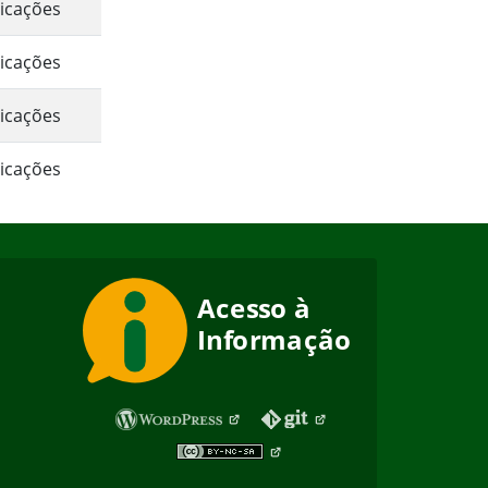
icações
icações
icações
icações