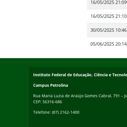
16/05/2025 21:09
Fim da navegação
16/05/2025 21:10
30/05/2025 10:46
05/06/2025 20:14
Início do rodapé
Fim do conteúdo
Endereço
Instituto Federal de Educação, Ciência e Tecn
Campus Petrolina
Rua Maria Luzia de Araújo Gomes Cabral, 791 – Jo
CEP: 56316-686
Telefone: (87) 2162-1400