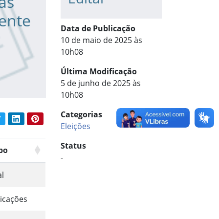
as
cente
Data de Publicação
10 de maio de 2025 às
10h08
Última Modificação
5 de junho de 2025 às
10h08
Categorias
book
Twitter
LinkedIn
Pinterest
har conteúdo:
Eleições
Status
po
-
al
icações