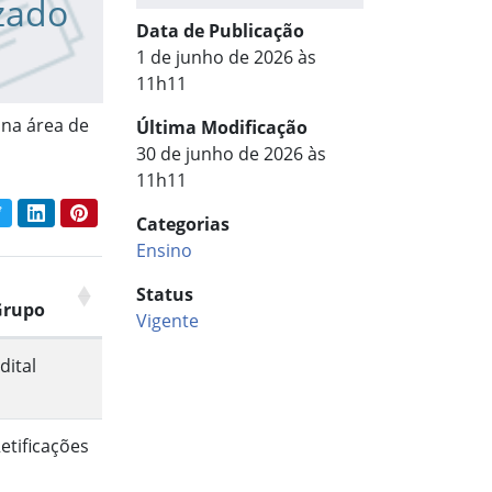
zado
Data de Publicação
1 de junho de 2026 às
11h11
 na área de
Última Modificação
30 de junho de 2026 às
11h11
book
Twitter
LinkedIn
Pinterest
Categorias
har conteúdo:
Ensino
Status
Grupo
Vigente
dital
etificações