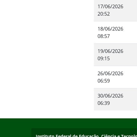
17/06/2026
20:52
18/06/2026
08:57
19/06/2026
09:15
26/06/2026
06:59
30/06/2026
06:39
Início do rodapé
Fim do conteúdo
Endereço
Instituto Federal de Educação, Ciência e Tecn