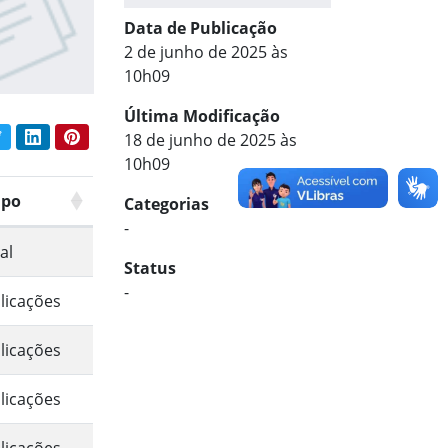
Data de Publicação
2 de junho de 2025 às
10h09
Última Modificação
book
Twitter
LinkedIn
Pinterest
18 de junho de 2025 às
har conteúdo:
10h09
upo
Categorias
-
al
Status
-
licações
licações
licações