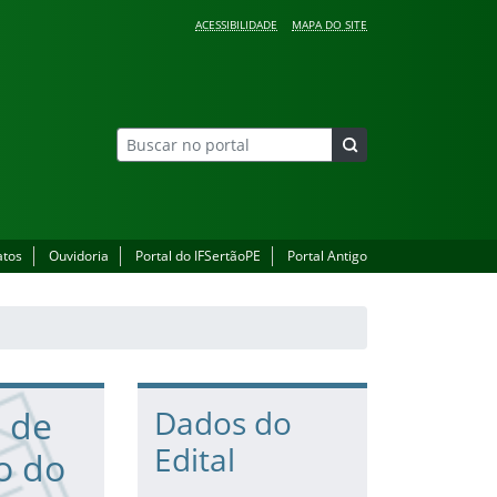
ACESSIBILIDADE
MAPA DO SITE
atos
Ouvidoria
Portal do IFSertãoPE
Portal Antigo
o de
Dados do
Edital
o do