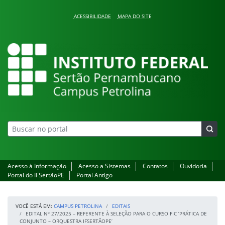
Pular para o conteúdo
ACESSIBILIDADE
MAPA DO SITE
Campus Petrolina
Acesso à Informação
Acesso a Sistemas
Contatos
Ouvidoria
Portal do IFSertãoPE
Portal Antigo
VOCÊ ESTÁ EM:
CAMPUS PETROLINA
EDITAIS
EDITAL Nº 27/2025 – REFERENTE À SELEÇÃO PARA O CURSO FIC ‘PRÁTICA DE
CONJUNTO – ORQUESTRA IFSERTÃOPE’