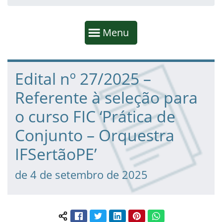
Início da navegação
Mostrar
Menu
Fim da navegação
Início do conteúdo
Edital nº 27/2025 –
Referente à seleção para
o curso FIC ‘Prática de
Conjunto – Orquestra
IFSertãoPE’
de 4 de setembro de 2025
Facebook
Twitter
LinkedIn
Pinterest
WhatsApp
Compartilhar conteúdo: