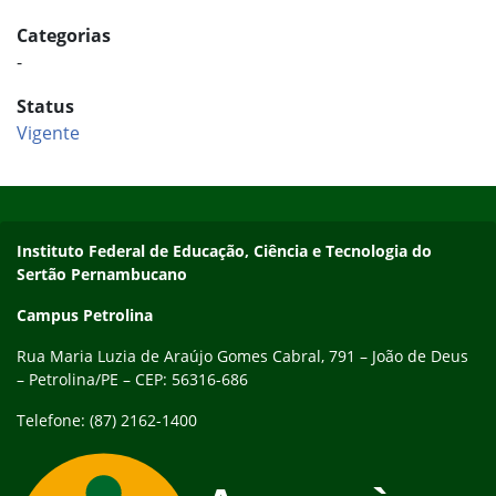
Categorias
-
Status
Vigente
Início do rodapé
Fim do conteúdo
Endereço
Instituto Federal de Educação, Ciência e Tecnologia do
Sertão Pernambucano
Campus Petrolina
Rua Maria Luzia de Araújo Gomes Cabral, 791 – João de Deus
– Petrolina/PE – CEP: 56316-686
Telefone: (87) 2162-1400