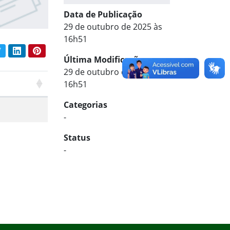
Data de Publicação
29 de outubro de 2025 às
16h51
book
Twitter
LinkedIn
Pinterest
har conteúdo:
Última Modificação
29 de outubro de 2025 às
16h51
Categorias
-
Status
-