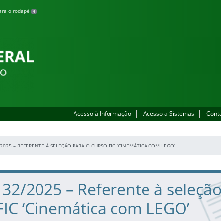
para o rodapé
4
Acesso à Informação
Acesso a Sistemas
Cont
/2025 – REFERENTE À SELEÇÃO PARA O CURSO FIC ‘CINEMÁTICA COM LEGO’
º 32/2025 – Referente à seleçã
FIC ‘Cinemática com LEGO’