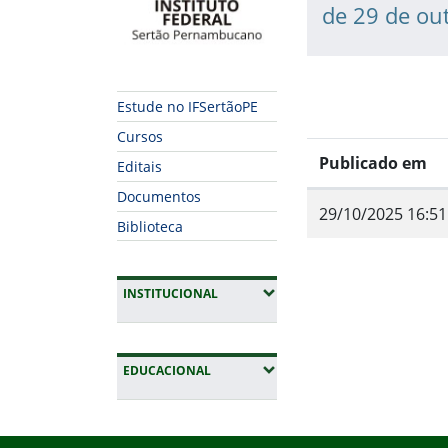
de 29 de ou
Estude no IFSertãoPE
Cursos
Publicado em
Editais
Documentos
29/10/2025 16:51
Biblioteca
(EXPANDIR SUBMENUS)
INSTITUCIONAL
Fim do conteúdo
(EXPANDIR SUBMENUS)
EDUCACIONAL
Início do rodapé
Fim da navegação